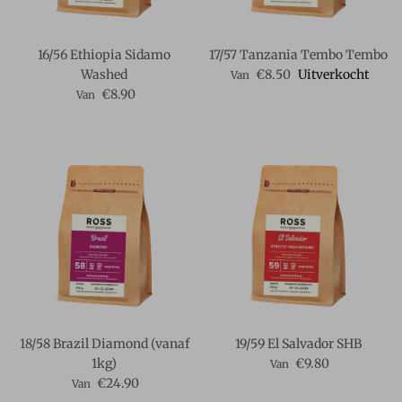
16/56 Ethiopia Sidamo
17/57 Tanzania Tembo Tembo
Reguliere prijs
Washed
€8.50
Uitverkocht
Van
Reguliere prijs
€8.90
Van
18/58 Brazil Diamond (vanaf
19/59 El Salvador SHB
Reguliere prijs
1kg)
€9.80
Van
Reguliere prijs
€24.90
Van