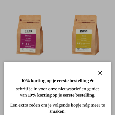
21/61 Colombia Supremo
23/63 China Kongque
Reguliere prijs
Reguliere prijs
€8.90
€9.40
Van
Van
Sluiten
10% korting op je eerste bestelling ☕
schrijf je in voor onze nieuwsbrief en geniet
van
10% korting op je eerste bestelling
.
Een extra reden om je volgende kopje nóg meer te
smaken!