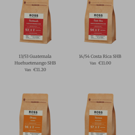
13/53 Guatemala
14/54 Costa Rica SHB
Reguliere prijs
Huehuetenango SHB
€11.00
Van
Reguliere prijs
€11.20
Van