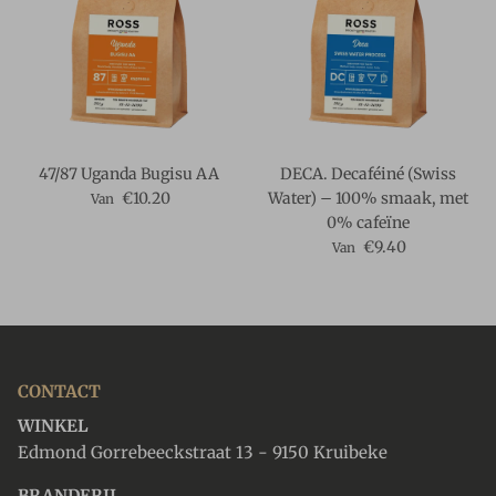
47/87 Uganda Bugisu AA
DECA. Decaféiné (Swiss
Reguliere prijs
€10.20
Water) – 100% smaak, met
Van
0% cafeïne
Reguliere prijs
€9.40
Van
CONTACT
WINKEL
Edmond Gorrebeeckstraat 13 - 9150 Kruibeke
BRANDERIJ