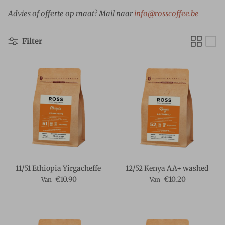
Advies of offerte op maat? Mail naar
info@rosscoffee.be
Filter
11/51 Ethiopia Yirgacheffe
12/52 Kenya AA+ washed
Reguliere prijs
Reguliere prijs
€10.90
€10.20
Van
Van