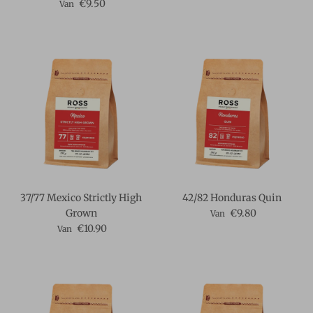
Reguliere prijs
€9.50
Van
37/77 Mexico Strictly High
42/82 Honduras Quin
Reguliere prijs
Grown
€9.80
Van
Reguliere prijs
€10.90
Van