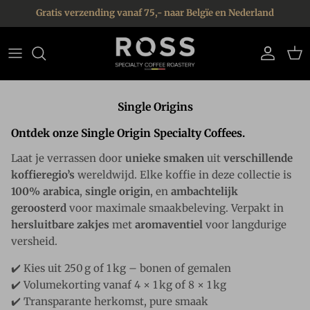
Ga naar inhoud
Gratis verzending vanaf 75,- naar Belgïe en Nederland
Account
Win
Single Origins
Ontdek onze Single Origin Specialty Coffees.
Laat je verrassen door
unieke smaken
uit
verschillende
koffieregio’s
wereldwijd. Elke koffie in deze collectie is
100% arabica
,
single origin
, en
ambachtelijk
geroosterd
voor maximale smaakbeleving. Verpakt in
hersluitbare zakjes
met
aromaventiel
voor langdurige
versheid.
✔️ Kies uit 250 g of 1 kg – bonen of gemalen
✔️ Volumekorting vanaf 4 × 1 kg of 8 × 1 kg
✔️ Transparante herkomst, pure smaak