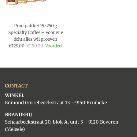
ABONNEER
Proefpakket 15×250 g
Specialty Coffee – Voor wie
écht alles wil proeven
Verkoopprijs
Reguliere prijs
€129.00
€150.00
Voordeel
CONTACT
WINKEL
Edmond Gorrebeeckstraat 13 - 9150 Kruibeke
BRANDERIJ
Schaarbeekstraat 20, blok A, unit 3 - 9120 Beveren
(Melsele)