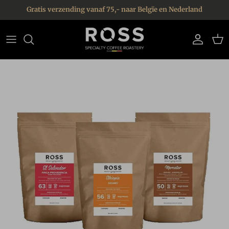
Ga naar inhoud
Gratis verzending vanaf 75,- naar Belgïe en Nederland
Account
Win
Ga direct naar productinformatie