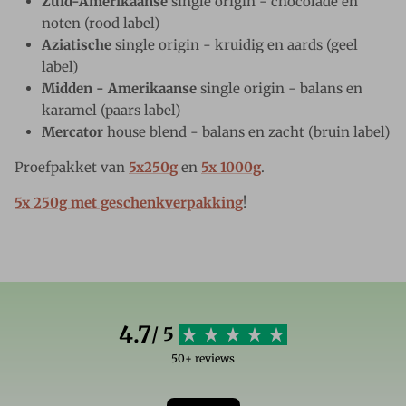
Zuid-Amerikaanse
single origin - chocolade en
noten (rood label)
Aziatische
single origin - kruidig en aards (geel
label)
Midden - Amerikaanse
single origin - balans en
karamel (paars label)
Mercator
house blend - balans en zacht (bruin label)
Proefpakket van
5x250g
en
5x 1000g
.
5x 250g met geschenkverpakking
!
4.7
/ 5
50+ reviews