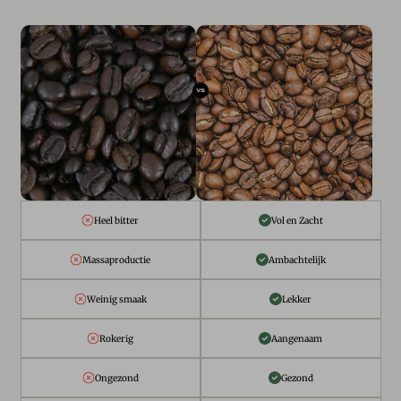
Heel bitter
Vol en Zacht
Massaproductie
Ambachtelijk
Weinig smaak
Lekker
Rokerig
Aangenaam
Ongezond
Gezond