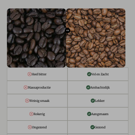
Heel bitter
Vol en Zacht
Massaproductie
Ambachtelijk
Weinig smaak
Lekker
Rokerig
Aangenaam
Ongezond
Gezond