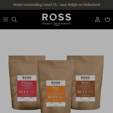
Ga naar inhoud
Gratis verzending vanaf 75,- naar Belgïe en Nederland
Account
Win
Ga direct naar productinformatie