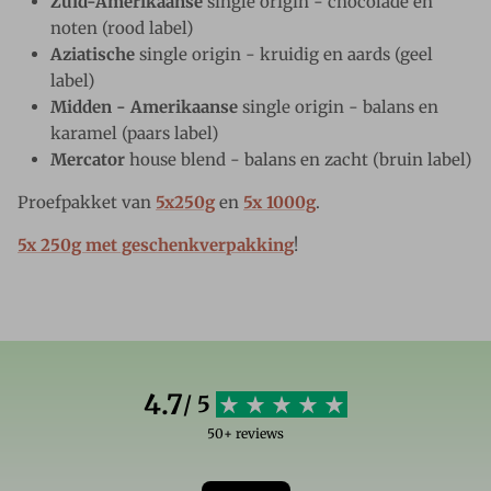
Zuid-Amerikaanse
single origin - chocolade en
noten (rood label)
Aziatische
single origin - kruidig en aards (geel
label)
Midden - Amerikaanse
single origin - balans en
karamel (paars label)
Mercator
house blend - balans en zacht (bruin label)
Proefpakket van
5x250g
en
5x 1000g
.
5x 250g met geschenkverpakking
!
4.7
/ 5
50+ reviews