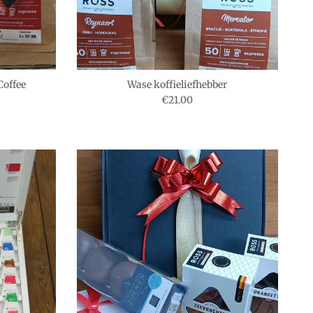
Coffee
Wase koffieliefhebber
js
Reguliere prijs
€21.00
Sluiten
op