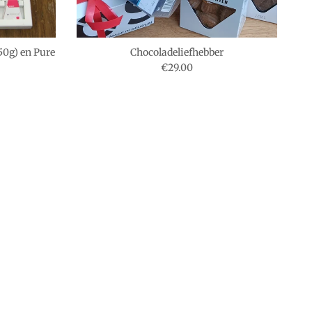
50g) en Pure
Chocoladeliefhebber
Reguliere prijs
€29.00
js