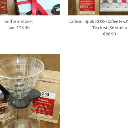
ABONNEER
Koffie met zoet
Cadeau: Sjiek ROSS Coffee (4x2
Reguliere prijs
€28.00
Tea kist (36 stuks)
Van
Reguliere pri
€68.90