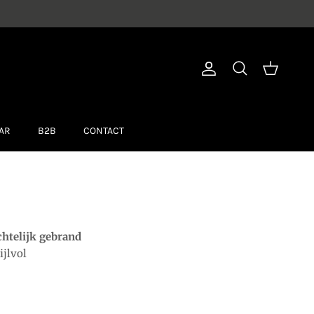
Account
Winkelwage
Zoeken
AR
B2B
CONTACT
htelijk gebrand
ijlvol