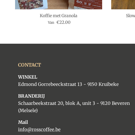
Koffie met Granola
Slow
Reguliere prijs
€22.00
Van
CONTACT
WINKEL
Edmond Gorrebeeckstraat 13 - 9150 Kruibeke
BRANDERIJ
Schaarbeekstraat 20, blok A, unit 3 - 9120 Beveren
(Melsele)
Mail
info@rosscoffee.be