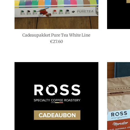
Cadeaupakket Pure Tea White Line
Reguliere prijs
€27.60
s