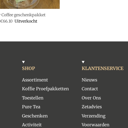
 Coffee geschenkpakket
Reguliere prijs
€66.10
Uitverkocht
SHOP
KLANTENSERVICE
Assortiment
Nieuws
Koffie Proefpakketten
Contact
Toestellen
Over Ons
Pure Tea
Zetadvies
Geschenken
Verzending
Activiteit
Voorwaarden