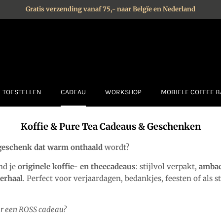
Gratis verzending vanaf 75,- naar Belgïe en Nederland
TOESTELLEN
CADEAU
WORKSHOP
MOBIELE COFFEE B
Koffie & Pure Tea Cadeaus & Geschenken
geschenk dat warm onthaald
wordt?
nd je
originele koffie- en theecadeaus
: stijlvol verpakt,
ambac
verhaal
. Perfect voor verjaardagen, bedankjes, feesten of als st
r een ROSS cadeau?