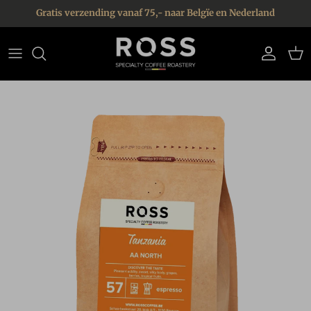
Ga naar inhoud
Gratis verzending vanaf 75,- naar Belgïe en Nederland
Account
Win
Ga direct naar productinformatie