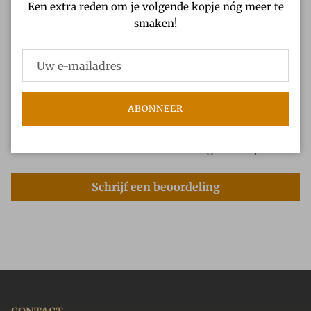
Een extra reden om je volgende kopje nóg meer te
smaken!
Verzendbeleid
Klantbeoordelingen
ABONNEER
Wees de eerste om een beoordeling te schrijven
Schrijf een beoordeling