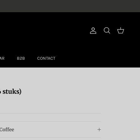
Account
Winkelwage
Zoeken
AR
B2B
CONTACT
 stuks)
Coffee