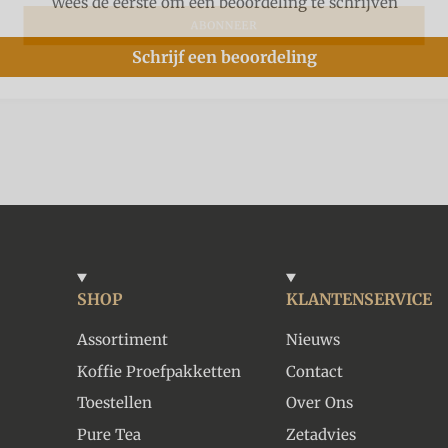
Wees de eerste om een beoordeling te schrijven
ABONNEER
Schrijf een beoordeling
SHOP
KLANTENSERVICE
Assortiment
Nieuws
Koffie Proefpakketten
Contact
Toestellen
Over Ons
Pure Tea
Zetadvies