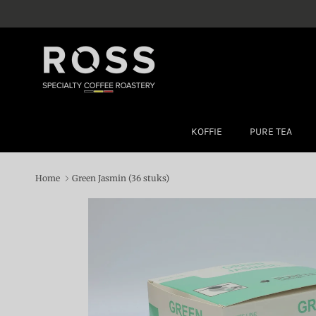
Ga naar inhoud
KOFFIE
PURE TEA
Home
Green Jasmin (36 stuks)
Ga direct naar productinformatie