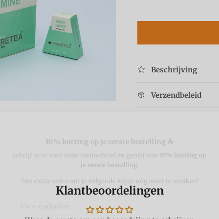
Beschrijving
Verzendbeleid
10% korting op je eerste bestelling ☕
chrijf je in voor onze nieuwsbrief en geniet van
10% korting 
je eerste bestelling
.
Een extra reden om je volgende kopje nóg meer te smaken!
Klantbeoordelingen