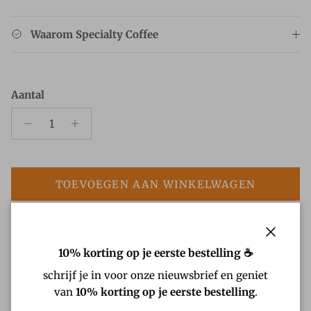
Waarom Specialty Coffee
Aantal
TOEVOEGEN AAN WINKELWAGEN
Pick-up beschikbaar bij
ROSS Specialty Coffee SHOP
Meestal klaar binnen 24 uur
Sluiten
10% korting op je eerste bestelling ☕
Bekijk winkelinformatie
schrijf je in voor onze nieuwsbrief en geniet
van
10% korting op je eerste bestelling
.
Beschrijving