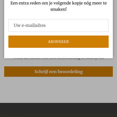
Een extra reden om je volgende kopje nóg meer te
smaken!
Verzendbeleid
Klantbeoordelingen
ABONNEER
Wees de eerste om een beoordeling te schrijven
Schrijf een beoordeling