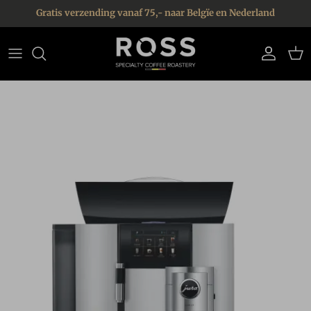
Ga naar inhoud
Gratis verzending vanaf 75,- naar Belgïe en Nederland
Account
Win
Ga direct naar productinformatie