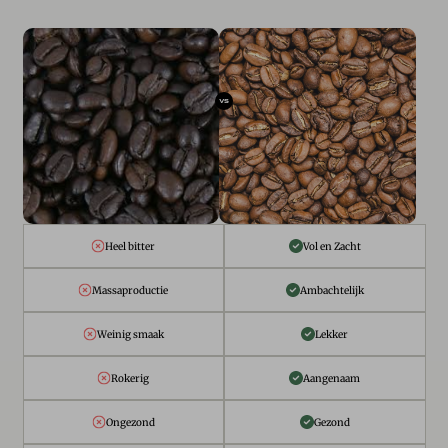
Heel bitter
Vol en Zacht
Massaproductie
Ambachtelijk
Weinig smaak
Lekker
Rokerig
Aangenaam
Ongezond
Gezond