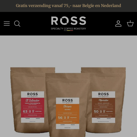
Ga naar inhoud
Gratis verzending vanaf 75,- naar Belgïe en Nederland
Account
Win
Ga direct naar productinformatie