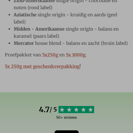
Zuid-Amerikaanse
single origin - chocolade en
noten (rood label)
Aziatische
single origin - kruidig en aards (geel
label)
Midden - Amerikaanse
single origin - balans en
karamel (paars label)
Mercator
house blend - balans en zacht (bruin label)
Proefpakket van
5x250g
en
5x 1000g
.
5x 250g met geschenkverpakking
!
4.7
/ 5
50+ reviews