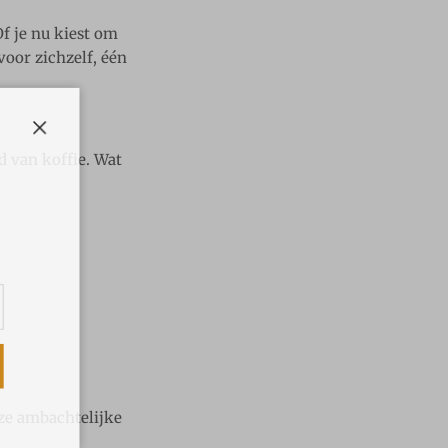
f je nu kiest om
oor zichzelf, één
Sluiten
d van koffie. Wat
op
ze ambachtelijke