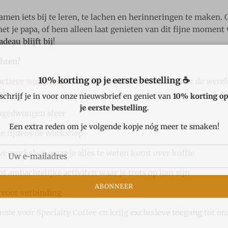
n iets bij te leren, te lachen en herinneringen te maken. O
 je papa, of hem alleen laat genieten van dit fijne moment v
adeau blijft bij
!
hten?
10% korting op je eerste bestelling ☕
actieve workshop
nemen we je mee op een reis door de werel
n?
chrijf je in voor onze nieuwsbrief en geniet van
10% korting 
je eerste bestelling
.
ngedwongen sfeer
Een extra reden om je volgende kopje nóg meer te smaken!
ie tijdens de workshop
ve workshop waar je alles te weten komt over koffie
of ambachtelijke activiteit waar je trots op kan zijn
ABONNEER
d voor verbinding
ssie voor Specialty Coffee en krijg
exclusieve toegang
tot on