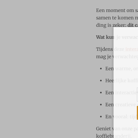
Een moment om same
samen te komen met
ding is zeker:
dit c
Wat kun je verwac
Tijdens deze
inter
mag je verwachte
s
Een warme, o
Heerlijke koff
Een interactie
Een creatieve 
En vooral: tij
Geniet van onze pa
koffiebranderij.