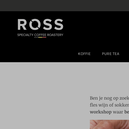
Ga naar inhoud
KOFFIE
PURE TEA
Ben je nog op zoe
fles wijn of sokke
workshop
waar
be