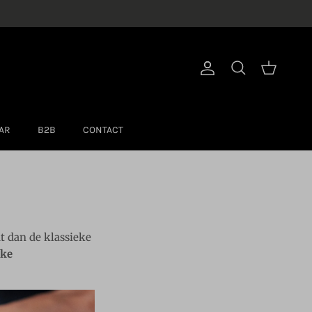
Account
Winkelwage
Zoeken
AR
B2B
CONTACT
at dan de klassieke
eke