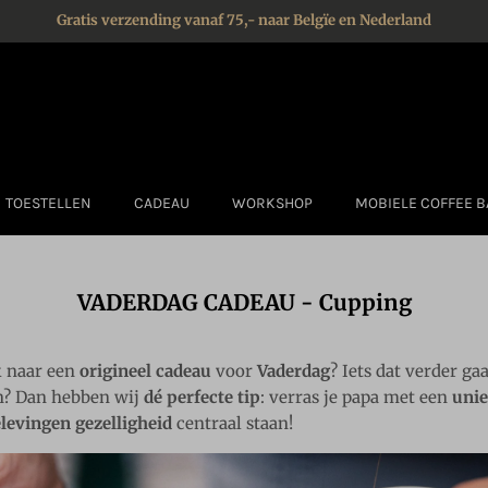
Gratis verzending vanaf 75,- naar Belgïe en Nederland
TOESTELLEN
CADEAU
WORKSHOP
MOBIELE COFFEE B
VADERDAG CADEAU - Cupping
k naar een
origineel cadeau
voor
Vaderdag
? Iets dat verder ga
n? Dan hebben wij
dé perfecte tip
: verras je papa met een
uni
levingen gezelligheid
centraal staan!