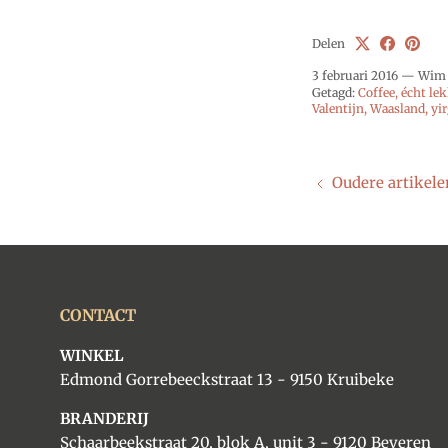
Delen
3 februari 2016
—
Wim 
Getagd:
Coffee
écht lek
Valentijn
Waasland
yi
Oudere artikele
CONTACT
WINKEL
Edmond Gorrebeeckstraat 13 - 9150 Kruibeke
BRANDERIJ
Schaarbeekstraat 20, blok A, unit 3 - 9120 Beveren