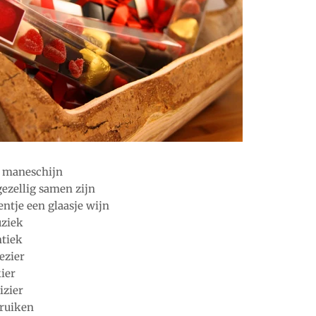
e maneschijn
gezellig samen zijn
entje een glaasje wijn
uziek
ntiek
ezier
kier
izier
ruiken