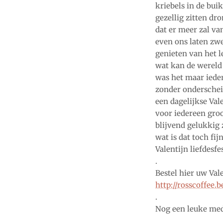
kriebels in de bui
gezellig zitten dr
dat er meer zal v
even ons laten zw
s
genieten van het 
wat kan de wereld
was het maar ieder
zonder onderschei
een dagelijkse Vale
voor iedereen groo
blijvend gelukkig 
wat is dat toch fij
Valentijn liefdesfe
.
Bestel hier uw Val
http://rosscoffee.
.
Nog een leuke mede