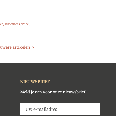
fee
sweetness
Thee
uwere artikelen
NIEUWSBRIEF
Meld je aan voor onze nieuwsbrief