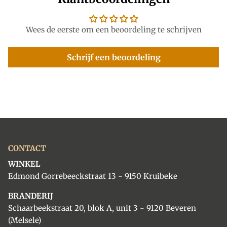
Wees de eerste om een beoordeling te schrijven
schrijf je in voor onze nieuwsbrief en geniet
Schrijf een beoordeling
van
10% korting op je eerste bestelling
.
Een extra reden om je volgende kopje nóg meer te
smaken!
ABONNEER
CONTACT
WINKEL
Edmond Gorrebeeckstraat 13 - 9150 Kruibeke
BRANDERIJ
Schaarbeekstraat 20, blok A, unit 3 - 9120 Beveren
(Melsele)