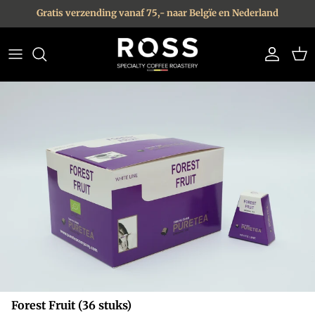
Ga naar inhoud
Gratis verzending vanaf 75,- naar Belgïe en Nederland
Account
Win
Ga direct naar productinformatie
Forest Fruit (36 stuks)