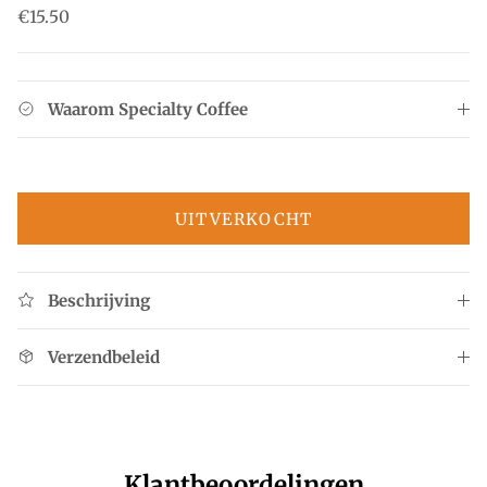
Reguliere prijs
€15.50
Waarom Specialty Coffee
UITVERKOCHT
Beschrijving
Verzendbeleid
Klantbeoordelingen