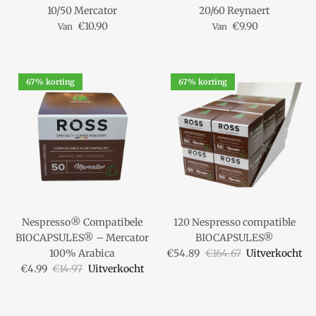
10/50 Mercator
20/60 Reynaert
Reguliere prijs
Reguliere prijs
€10.90
€9.90
Van
Van
67% korting
67% korting
Sluiten
10% korting op je eerste bestelling ☕
schrijf je in voor onze nieuwsbrief en geniet
van
10% korting op je eerste bestelling
.
Een extra reden om je volgende kopje nóg meer te
smaken!
Nespresso® Compatibele
120 Nespresso compatible
BIOCAPSULES® – Mercator
BIOCAPSULES®
Verkoopprijs
Reguliere prijs
100% Arabica
€54.89
€164.67
Uitverkocht
Verkoopprijs
Reguliere prijs
€4.99
€14.97
Uitverkocht
ABONNEER